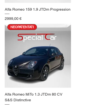
Alfa Romeo 159 1.9 JTDm Progression
Prezzo
2999,00 €
NEOPATENTATI
Alfa Romeo MiTo 1.3 JTDm 80 CV
S&S Distinctive