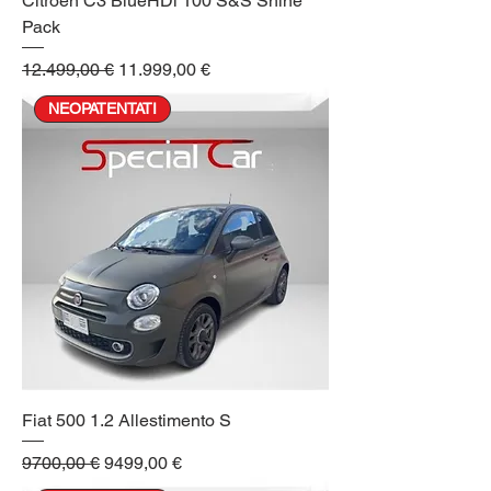
Citroen C3 BlueHDi 100 S&S Shine
Pack
Prezzo regolare
Prezzo scontato
12.499,00 €
11.999,00 €
NEOPATENTATI
Fiat 500 1.2 Allestimento S
Prezzo regolare
Prezzo scontato
9700,00 €
9499,00 €