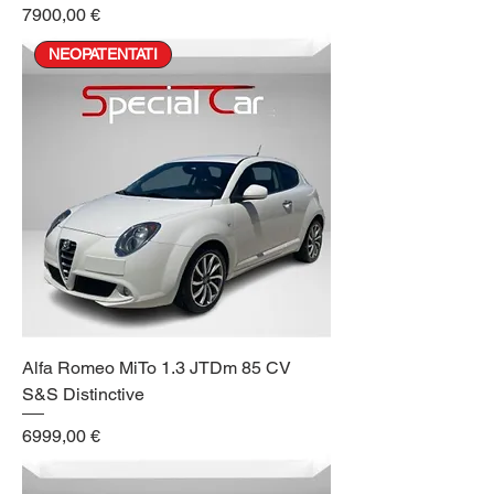
Prezzo
7900,00 €
NEOPATENTATI
Alfa Romeo MiTo 1.3 JTDm 85 CV
S&S Distinctive
Prezzo
6999,00 €