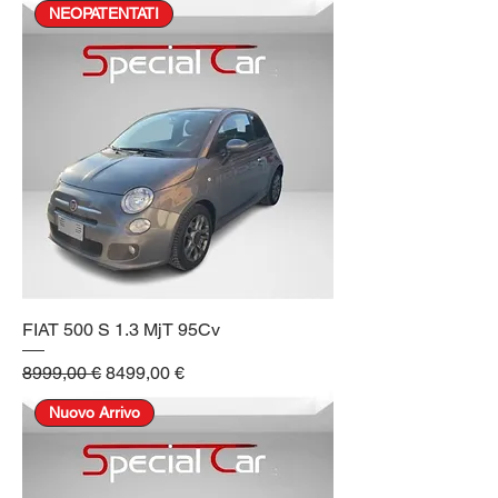
NEOPATENTATI
FIAT 500 S 1.3 MjT 95Cv
Prezzo regolare
Prezzo scontato
8999,00 €
8499,00 €
Nuovo Arrivo