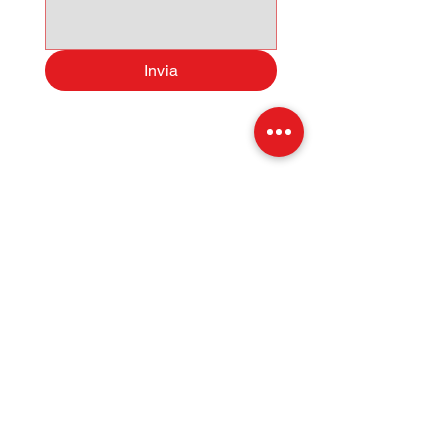
CANALI SOCIAL (FACEBOOK,
INSTAGRAM, TIKTOK)
GLI ANNUNCI POSSONO
Invia
CONTENERE ERRORI IN FASE
D'IMMISSIONE DATI.
Sede: Via Martin Luther King 1,
Licata 92027 AG
Esposizione: S. S. 115, Km 233
Tel:
331 4011732
- Salvo
Tel:
0922 805014
- Ufficio
E-Mail:
Specialcarsrl@outlook.it