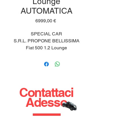
Lounge
AUTOMATICA
Prezzo
6999,00 €
SPECIAL CAR
S.R.L. PROPONE BELLISSIMA
Fiat 500 1.2 Lounge
AUTOMATICA
KM: 140.000
IMMATRICOLAZIONE: Giugno
2008
CARBURANTE: Benzina
Contattaci
TIPO DI CAMBIO: Automatico
Adesso
-PASSAGGIO DI PROPRIETA'
ESCLUSO DAL PREZZO
-POSSIBILITA' DI
FINANZIAMENTO