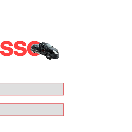
esso
IN
,