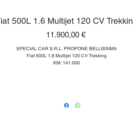
iat 500L 1.6 Multijet 120 CV Trekki
Prezzo
11.900,00 €
SPECIAL CAR S.R.L. PROPONE BELLISSIMA
Fiat 500L 1.6 Multijet 120 CV Trekking
KM: 141.000
IMMATRICOLAZIONE: 09/2016
CARBURANTE: DIESEL
TIPO DI CAMBIO: MANUALE
-PASSAGGIO DI PROPRIETA' ESCLUSO DAL PREZZO
-POSSIBILITA' DI FINANZIAMENTO PERSONALIZZATO
-GARANZIA 12 MESI
-ASSISTENZA STRADALE
-LA TUA AUTO A DOMICILIO