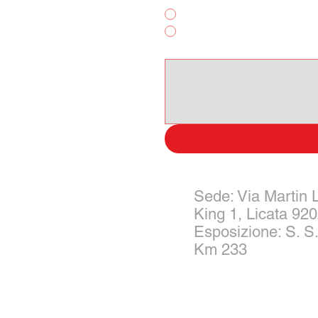
Noleggio Breve Termine
Altro
Scrivi qui il tuo messagggio:
Sede: Via Martin 
King 1, Licata 92
Esposizione: S. S.
Km 233