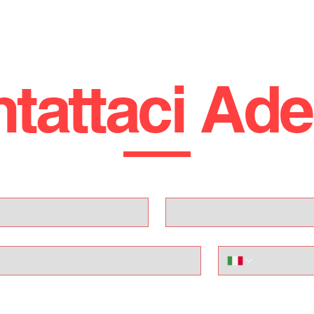
PER ULTERIORI CHIARIMENTI:
SALVO: 3314011732
UFFICIO: 0922 805014
tattaci Ad
!! CI TROVIAMO A LICATA (AG), VIA MARTIN LUTHER KING 1 
STRADA STATALE 115, KM 233 !!!
PER RIMANERE SEMPRE AGGIORNATO SULLE NOSTRE
Cognome
PROMO SEGUICI SUI NOSTRI CANALI SOCIAL (FACEBOOK
INSTAGRAM, TIKTOK)
GLI ANNUNCI POSSONO CONTENERE ERRORI IN FASE
Telefono
D'IMMISSIONE DATI.