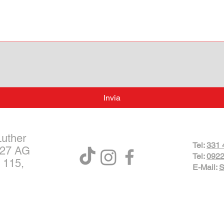
Invia
Luther
Tel:
331 
027 AG
Tel:
0922
 115,
E-Mail:
S