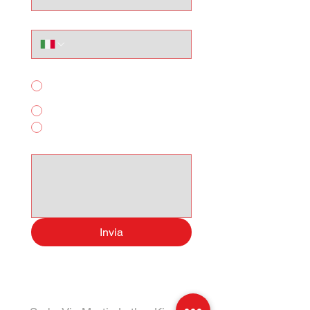
Telefono
Per quale servizio ci contatti?
Acquisto Auto
Noleggio Breve Termine
Altro
Scrivi qui il tuo messagggio:
Invia