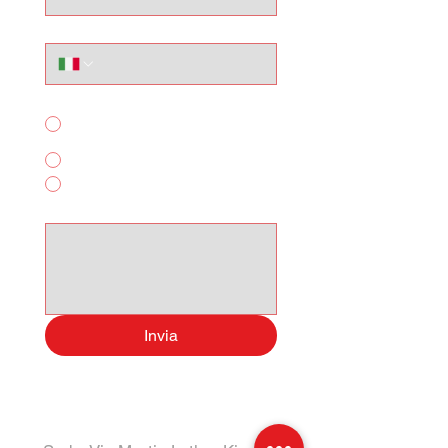
Telefono
Per quale servizio ci contatti?
Acquisto Auto
Noleggio Breve Termine
Altro
Scrivi qui il tuo messagggio:
Invia