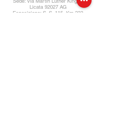
Sede: Via Martin Luther King 1,
Licata 92027 AG
Esposizione: S. S. 115, Km 233
Tel:
331 4011732
- Salvo
Tel:
0922 805014
- Ufficio
E-Mail:
Specialcarsrl@outlook.it