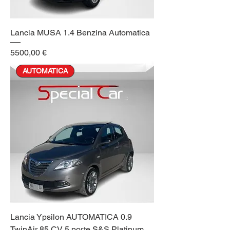
Lancia MUSA 1.4 Benzina Automatica
Prezzo
5500,00 €
AUTOMATICA
Lancia Ypsilon AUTOMATICA 0.9
TwinAir 85 CV 5 porte S&S Platinum