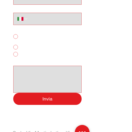
Telefono
Per quale servizio ci contatti?
Acquisto Auto
Noleggio Breve Termine
Altro
Scrivi qui il tuo messagggio:
Invia