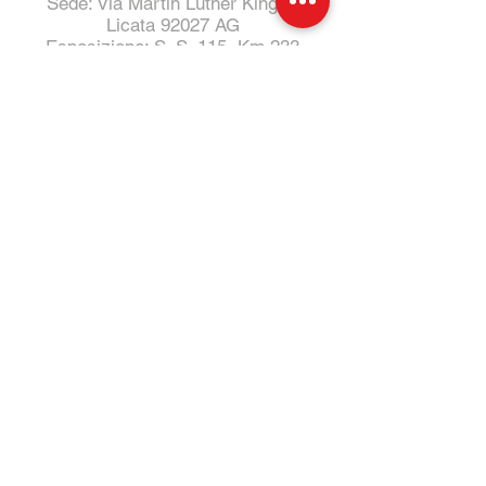
Sede: Via Martin Luther King 1,
Licata 92027 AG
Esposizione: S. S. 115, Km 233
Tel:
331 4011732
- Salvo
Tel:
0922 805014
- Ufficio
E-Mail:
Specialcarsrl@outlook.it