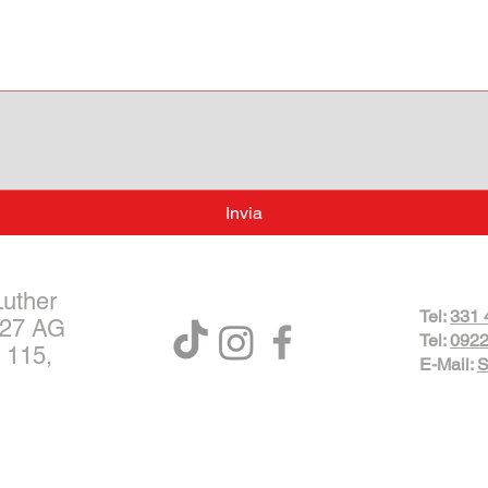
Invia
Luther
Tel:
331 
027 AG
Tel:
0922
 115,
E-Mail:
S