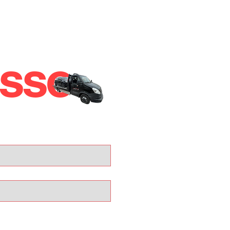
esso
IN
,