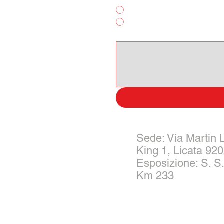
Noleggio Breve Termine
Altro
Scrivi qui il tuo messagggio:
Sede: Via Martin 
King 1, Licata 92
Esposizione: S. S.
Km 233