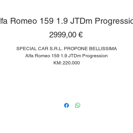
lfa Romeo 159 1.9 JTDm Progressi
Prezzo
2999,00 €
SPECIAL CAR S.R.L. PROPONE BELLISSIMA
Alfa Romeo 159 1.9 JTDm Progression
KM: 220.000
IMMATRICOLAZIONE: Settembre 2009
CARBURANTE: Diesel
TIPO DI CAMBIO: Manuale
-PASSAGGIO DI PROPRIETA' ESCLUSO DAL PREZZO
-POSSIBILITA' DI FINANZIAMENTO PERSONALIZZATO
-GARANZIA 12 MESI
-ASSISTENZA STRADALE
-LA TUA AUTO A DOMICILIO