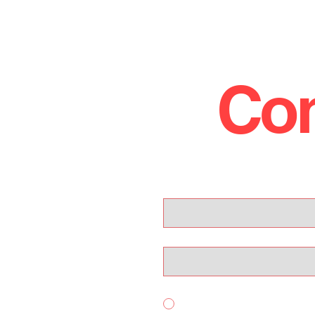
Con
!
Nome
Email
Per quale servizio ci contatti?
Acquisto Auto