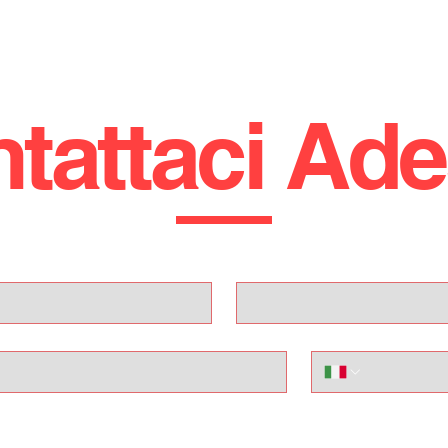
PER ULTERIORI CHIARIMENTI:
SALVO: 3314011732
UFFICIO: 0922 805014
tattaci Ad
!! CI TROVIAMO A LICATA (AG), VIA MARTIN LUTHER KING 1 
STRADA STATALE 115, KM 233 !!!
PER RIMANERE SEMPRE AGGIORNATO SULLE NOSTRE
Cognome
PROMO SEGUICI SUI NOSTRI CANALI SOCIAL (FACEBOOK
INSTAGRAM, TIKTOK)
GLI ANNUNCI POSSONO CONTENERE ERRORI IN FASE
Telefono
D'IMMISSIONE DATI.