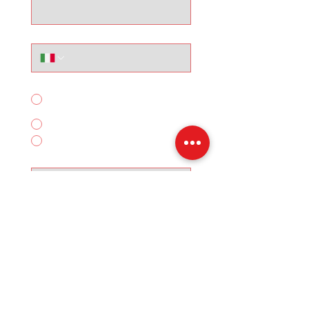
Telefono
Per quale servizio ci contatti?
Acquisto Auto
Noleggio Breve Termine
Altro
Scrivi qui il tuo messagggio:
Invia