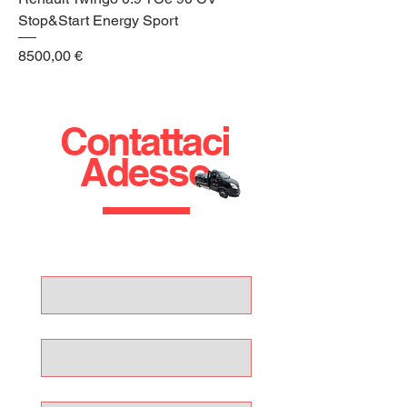
Stop&Start Energy Sport
Prezzo
8500,00 €
Contattaci
Adesso
Nome
Cognome
Email