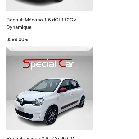
Renault Mégane 1.5 dCi 110CV
Dynamique
Prezzo
3599,00 €
Renault Twingo 0.9 TCe 90 CV