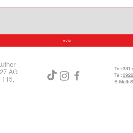
Invia
Luther
Tel:
331 
027 AG
Tel:
0922
 115,
E-Mail:
S