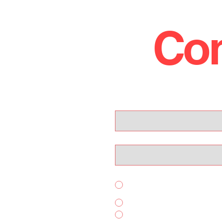
Con
Nome
Email
Per quale servizio ci contatti?
Acquisto Auto
Noleggio Breve Termine
Altro