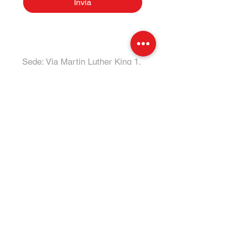
Invia
D'IMMISSIONE DATI.
Sede: Via Martin Luther King 1,
Licata 92027 AG
Esposizione: S. S. 115, Km 233
Tel:
331 4011732
- Salvo
Tel:
0922 805014
- Ufficio
E-Mail:
Specialcarsrl@outlook.it