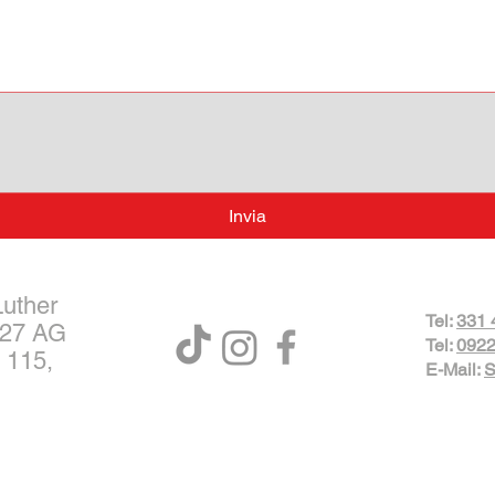
Invia
Luther
Tel:
331 
027 AG
Tel:
0922
 115,
E-Mail:
S