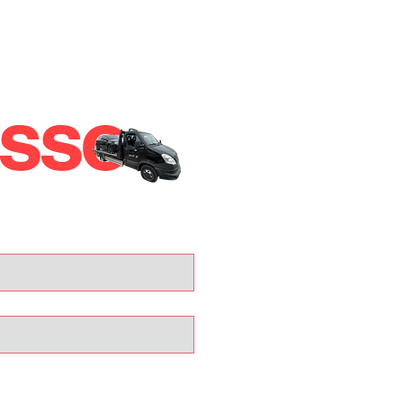
esso
IN
,