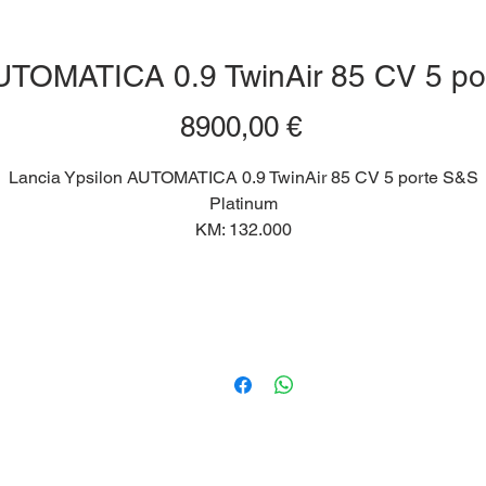
AUTOMATICA 0.9 TwinAir 85 CV 5 po
Prezzo
8900,00 €
Lancia Ypsilon AUTOMATICA 0.9 TwinAir 85 CV 5 porte S&S
Platinum
KM: 132.000
IMMATRICOLAZIONE: Agosto 2011
CARBURANTE: Benzina
TIPO DI CAMBIO: Automatico
-PASSAGGIO DI PROPRIETA' ESCLUSO DAL PREZZO
-POSSIBILITA' DI FINANZIAMENTO PERSONALIZZATO
-GARANZIA 12 MESI
-ASSISTENZA STRADALE
-LA TUA AUTO A DOMICILIO