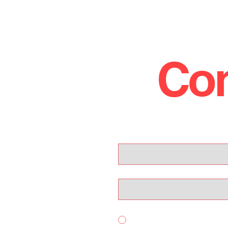
Con
!
Nome
Email
Per quale servizio ci contatti?
Acquisto Auto