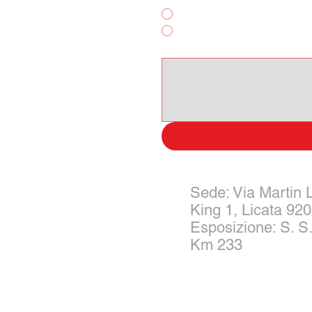
Noleggio Breve Termine
Altro
Scrivi qui il tuo messagggio:
Sede: Via Martin 
King 1, Licata 92
Esposizione: S. S.
Km 233