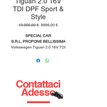
Tiguan 2.0 16V
TDI DPF Sport &
Style
Prezzo
Prezzo
 10.000,00 € 
8999,00 €
regolare
scontato
SPECIAL CAR
S.R.L. PROPONE BELLISSIMA
Volkswagen Tiguan 2.0 16V TDI
DPF Sport & Style
KM: 200.000
IMMATRICOLAZIONE: 06/2008
CARBURANTE: DIESEL
TIPO DI CAMBIO: AUTOMATICO
Contattaci
-PASSAGGIO DI PROPRIETA'
Adesso
ESCLUSO DAL PREZZO
-POSSIBILITA' DI
FINANZIAMENTO