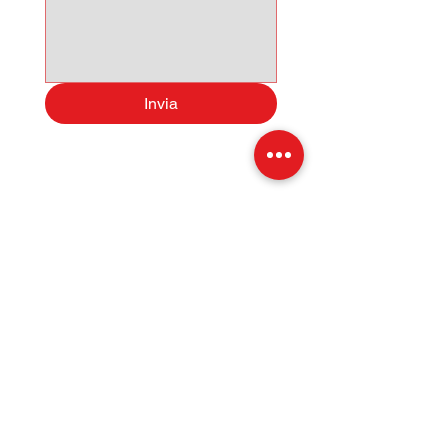
CANALI SOCIAL (FACEBOOK,
INSTAGRAM, TIKTOK)
GLI ANNUNCI
POSSONO
CONTENERE ERRORI IN FASE
Invia
D'IMMISSIONE DATI.
Sede: Via Martin Luther King 1,
Licata 92027 AG
Esposizione: S. S. 115, Km 233
Tel:
331 4011732
- Salvo
Tel:
0922 805014
- Ufficio
E-Mail:
Specialcarsrl@outlook.it