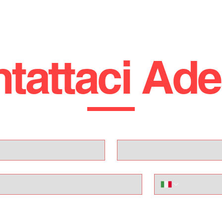
PER ULTERIORI CHIARIMENTI:
SALVO: 3314011732
UFFICIO: 0922 805014
tattaci Ad
!! CI TROVIAMO A LICATA (AG), VIA MARTIN LUTHER KING 1 
STRADA STATALE 115, KM 233 !!!
PER RIMANERE SEMPRE AGGIORNATO SULLE NOSTRE
Cognome
PROMO SEGUICI SUI NOSTRI CANALI SOCIAL (FACEBOOK
INSTAGRAM, TIKTOK)
GLI ANNUNCI POSSONO CONTENERE ERRORI IN FASE
Telefono
D'IMMISSIONE DATI.