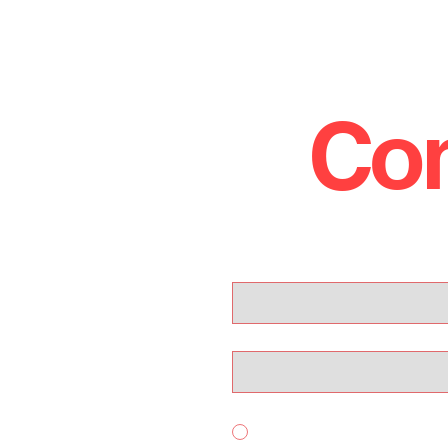
Con
!
Nome
Email
Per quale servizio ci contatti?
Acquisto Auto