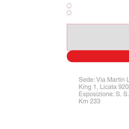
Noleggio Breve Termine
Altro
Scrivi qui il tuo messagggio:
Sede: Via Martin 
King 1, Licata 92
Esposizione: S. S.
Km 233