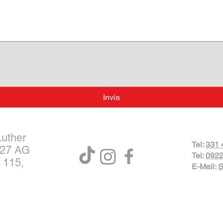
Invia
Luther
Tel:
331 
027 AG
Tel:
0922
 115,
E-Mail:
S