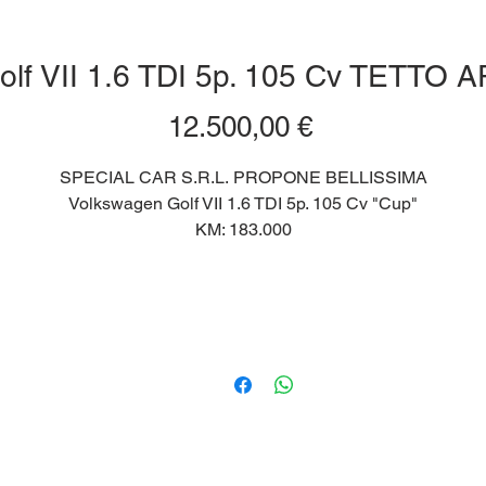
lf VII 1.6 TDI 5p. 105 Cv TETTO 
Prezzo
12.500,00 €
SPECIAL CAR S.R.L. PROPONE BELLISSIMA
Volkswagen Golf VII 1.6 TDI 5p. 105 Cv "Cup"
KM: 183.000
IMMATRICOLAZIONE: Agosto 2014
CARBURANTE: Diesel
TIPO DI CAMBIO: Manuale
-PASSAGGIO DI PROPRIETA' ESCLUSO DAL PREZZO
-POSSIBILITA' DI FINANZIAMENTO PERSONALIZZATO
-GARANZIA 12 MESI
-ASSISTENZA STRADALE
-LA TUA AUTO A DOMICILIO