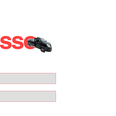
esso
IN
,