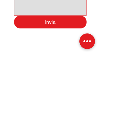
CANALI SOCIAL (FACEBOOK,
INSTAGRAM, TIKTOK)
GLI ANNUNCI POSSONO
Invia
CONTENERE ERRORI IN FASE
D'IMMISSIONE DATI.
Sede: Via Martin Luther King 1,
Licata 92027 AG
Esposizione: S. S. 115, Km 233
Tel:
331 4011732
- Salvo
Tel:
0922 805014
- Ufficio
E-Mail:
Specialcarsrl@outlook.it