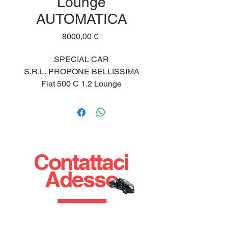
Lounge
AUTOMATICA
Prezzo
8000,00 €
SPECIAL CAR
S.R.L. PROPONE BELLISSIMA
Fiat 500 C 1.2 Lounge
AUTOMATICA
KM: 133.000
IMMATRICOLAZIONE: Febbraio
2010
CARBURANTE: Benzina
Contattaci
TIPO DI CAMBIO: Automatico
Adesso
-PASSAGGIO DI PROPRIETA'
ESCLUSO DAL PREZZO
-POSSIBILITA' DI
FINANZIAMENTO