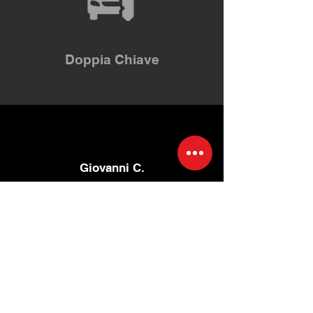
Doppia Chiave
Giovanni C.
"Consegna puntuale e auto perfetta.
Consigliatissimi!"
Nando B.
"Noleggio auto ok!