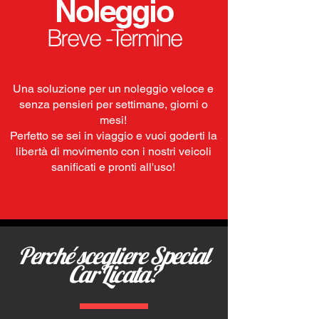
Noleggio
Breve -Termine
Una soluzione per un noleggio veloce e
senza pensieri per settimane, giorni o
mesi!
Perfetto se sei in viaggio e vuoi goderti la
libertà di movimento con i nostri veicoli
sanificati e pronti all'uso!
Perché scegliere Special
Car Licata?