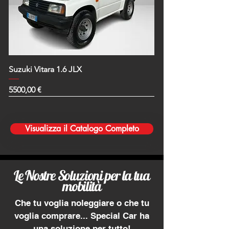
Suzuki Vitara 1.6 JLX
Prezzo
5500,00 €
NEOPATENTATI
NEOPATENTATI
Nuovo Arrivo
NEOPATENTATI
Nuovo Arrivo
NEOPATENTATI
NEOPATENTATI
Nuovo Arrivo
Nuovo Arrivo
NEOPATENTATI
Nuovo Arrivo
Nuovo Arrivo
AUTOMATICA
NEOPATENTATI
Nuovo Arrivo
Nuovo Arrivo
AUTOMATICA
Nuovo Arrivo
NEOPATENTATI
Nuovo Arrivo
NEOPATENTATI
NEOPATENTATI
Nuovo Arrivo
Nuovo Arrivo
Nuovo Arrivo
Nuovo Arrivo
Nuovo Arrivo
NEOPATENTATI
NEOPATENTATI
Visualizza il Catalogo Completo
Le Nostre Soluzioni per la tua
mobilità
Che tu voglia noleggiare o che tu
voglia comprare... Special Car ha
una soluzione per tutto!